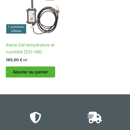
Alerte Gel température et
humidité [S31-NB]
195,00
€
HT
Ajouter au panier