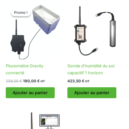
Le
Le
prix
prix
Promo !
Promo !
initial
actuel
était :
est :
258,00 €.
190,00 €.
Pluviomètre Gravity
Sonde d’humidité du sol
connecté
capacitif 1 horizon
258,00
€
190,00
€
423,50
€
HT
HT
Ajouter au panier
Ajouter au panier